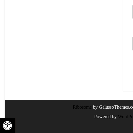
Ribosome
by GalussoThemes.
Powered by
WordPr