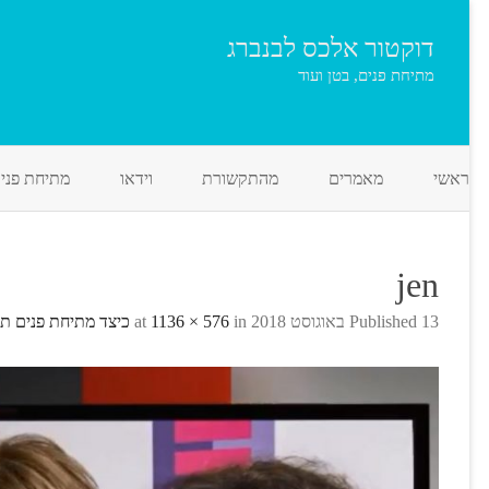
דוקטור אלכס לבנברג
מתיחת פנים, בטן ועוד
ראשי
מאמרים
מהתקשורת
וידאו
מתיחת פני
jen
13 באוגוסט 2018
Published
at
in
1136 × 576
כיצד מתיחת פנים ת