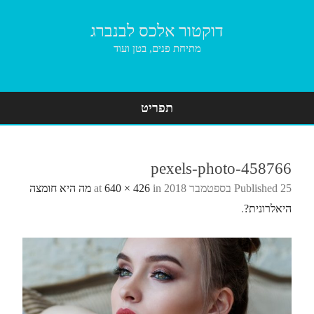
דוקטור אלכס לבנברג
מתיחת פנים, בטן ועוד
תפריט
Skip
to
content
pexels-photo-458766
25 בספטמבר 2018
Published
at
in
640 × 426
מה היא חומצה
היאלרונית?
.