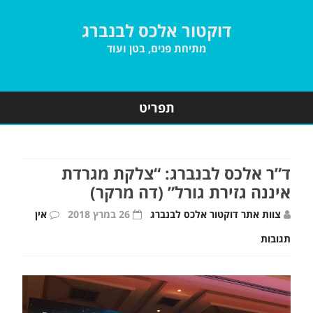
דוקטור אלכס לבנברג
מתיחת פנים, בטן ועוד
תפריט
Skip
to
content
ד”ר אלכס לבנברג: “צלקת מגרדת
איננה גזירת גורל” (דה מרקר)
צוות אתר דוקטור אלכס לבנברג
26 במרץ 2018
אין
על
תגובות
ד”ר
אלכס
לבנברג: