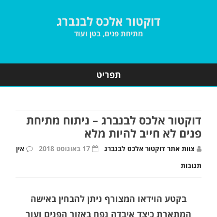
דוקטור אלכס לבנברג
מתיחת פנים, בטן ועוד
תפריט
Skip
to
content
דוקטור אלכס לבנברג – ניתוח מתיחת
פנים לא חייב להיות מלא
צוות אתר דוקטור אלכס לבנברג
17 באוגוסט 2018
אין
על
תגובות
דוקטור
בקטע הוידאו המצורף ניתן להבחין באישה
אלכס
המתארת כיצד איבדה נפח באזור הפנים ועור
לבנברג