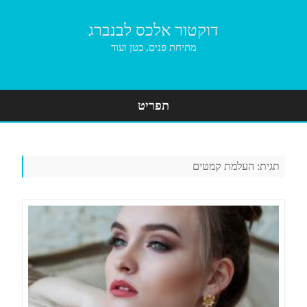
דוקטור אלכס לבנברג
מתיחת פנים, בטן ועוד
תפריט
Skip
to
content
תגית:
העלמת קמטים