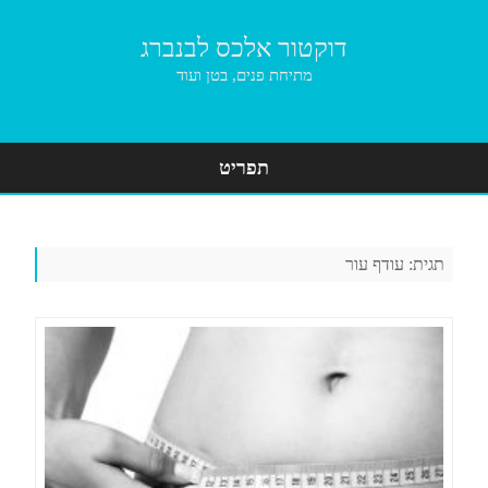
דוקטור אלכס לבנברג
מתיחת פנים, בטן ועוד
תפריט
Skip
to
content
תגית:
עודף עור