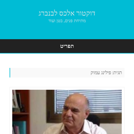
דוקטור אלכס לבנברג
מתיחת פנים, בטן ועוד
תפריט
Skip
to
content
תגית:
פילינג עמוק