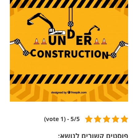
של
דוקטור
אלכס
לבנברג
!
5/5 - (1 vote)
פוסטים קשורים לנושא: